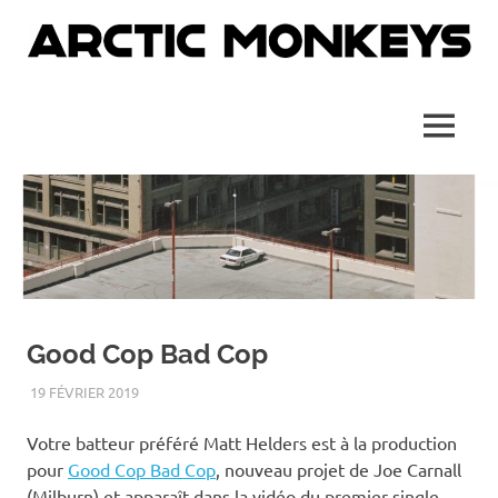
Skip
to
content
Site
Arctic
officiel
français
Monkeys
MENU
France
Good Cop Bad Cop
19 FÉVRIER 2019
ADMIN
UNCATEGORIZED
Votre batteur préféré Matt Helders est à la production
pour
Good Cop Bad Cop
, nouveau projet de Joe Carnall
(Milburn) et apparaît dans la vidéo du premier single