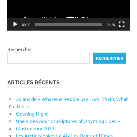
00:00
04:20
Rechercher
RECHERCHER
ARTICLES RÉCENTS
20 ans de « Whatever People Say I Am, That’s What
I’m Not »
Opening Night
Une vidéo pour « Sculptures of Anything Goes »
Glastonbury 2023
Les Arctic Monkeys à Aix-Les-Bains et Nîmes