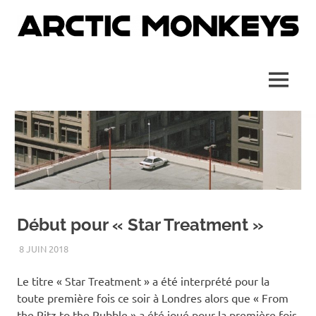
Skip
to
content
Site
Arctic
officiel
français
Monkeys
MENU
France
Début pour « Star Treatment »
8 JUIN 2018
ADMIN
UNCATEGORIZED
Le titre « Star Treatment » a été interprété pour la
toute première fois ce soir à Londres alors que « From
the Ritz to the Rubble » a été joué pour la première fois