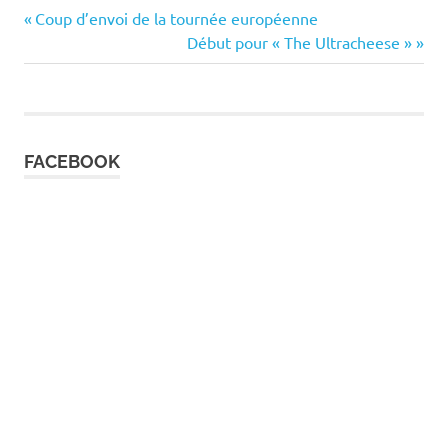
Previous
Navigation
Coup d’envoi de la tournée européenne
Post:
Next
Début pour « The Ultracheese »
de
Post:
l’article
FACEBOOK