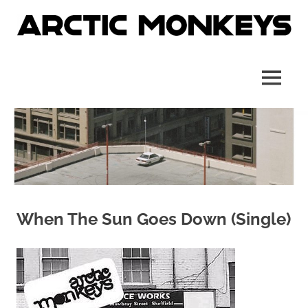
Skip
to
content
Site
Arctic
officiel
français
Monkeys
MENU
France
When The Sun Goes Down (Single)