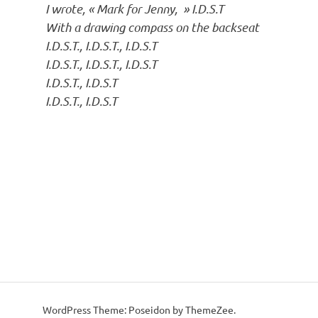
I wrote, « Mark for Jenny, » I.D.S.T
With a drawing compass on the backseat
I.D.S.T., I.D.S.T., I.D.S.T
I.D.S.T., I.D.S.T., I.D.S.T
I.D.S.T., I.D.S.T
I.D.S.T., I.D.S.T
WordPress Theme: Poseidon by ThemeZee.