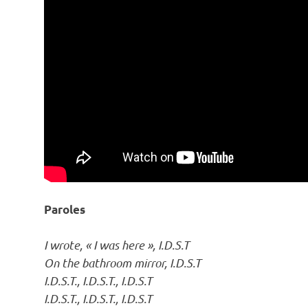
Paroles
I wrote, « I was here », I.D.S.T
On the bathroom mirror, I.D.S.T
I.D.S.T., I.D.S.T., I.D.S.T
I.D.S.T., I.D.S.T., I.D.S.T